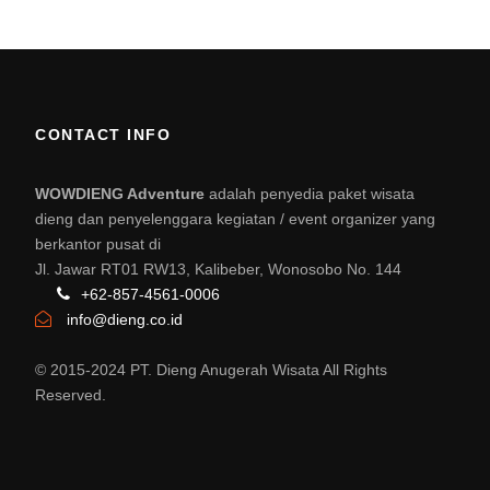
CONTACT INFO
WOWDIENG Adventure
adalah penyedia paket wisata
dieng dan penyelenggara kegiatan / event organizer yang
berkantor pusat di
Jl. Jawar RT01 RW13, Kalibeber, Wonosobo No. 144
+62-857-4561-0006
info@dieng.co.id
© 2015-2024 PT. Dieng Anugerah Wisata All Rights
Reserved.