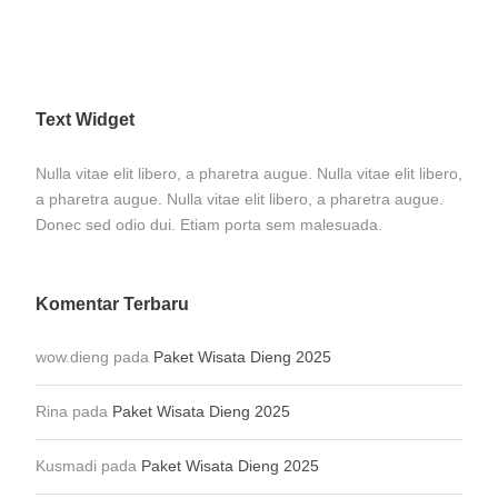
Text Widget
Nulla vitae elit libero, a pharetra augue. Nulla vitae elit libero,
a pharetra augue. Nulla vitae elit libero, a pharetra augue.
Donec sed odio dui. Etiam porta sem malesuada.
Komentar Terbaru
wow.dieng
pada
Paket Wisata Dieng 2025
Rina
pada
Paket Wisata Dieng 2025
Kusmadi
pada
Paket Wisata Dieng 2025