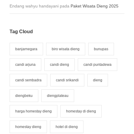
Endang wahyu handayani
pada
Paket Wisata Dieng 2025
Tag Cloud
banjarnegara
biro wisata dieng
bunupas
candi arjuna
candi dieng
candi puntadewa
candi sembadra
candi srikandi
dieng
diengbeku
diengplateau
harga homestay dieng
homestay di dieng
homestay dieng
hotel di dieng