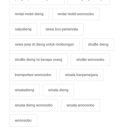
rental mobil dieng
rental mobil wonosobo
saljudieng
sewa bus pariwisata
sewa jeep di dieng untuk rombongan
shuttle dieng
shuttle dieng isi berapa orang
shuttle wonosobo
transportasi wonosobo
wisata banjarnegara
wisatadieng
wisata dieng
wisata dieng wonosobo
wisata wonosobo
wonosobo