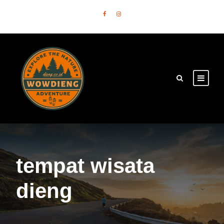
tempat wisata
dieng